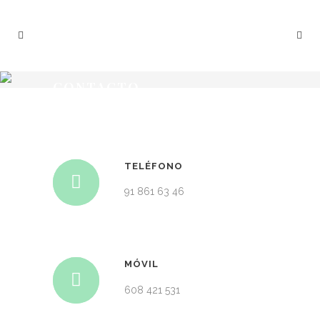
CONTACTO
TELÉFONO
91 861 63 46
MÓVIL
608 421 531