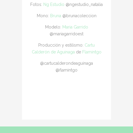
Fotos:
Ng Estudio
@ngestudio_natalia
Mono:
Bruna
@brunacoleccion
Modelo:
Maria Garrido
@mariagarridoest
Producción y estilismo:
Cartu
Calderón de Aguinaga
de
Flamintgo
@cartucalderondeaguinaga
@flamintgo