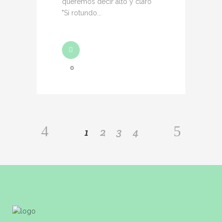
queremos decir alto y claro
"Sí rotundo...
0
1
2
3
4